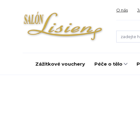
O nás
J
Zážitkové vouchery
Péče o tělo
P