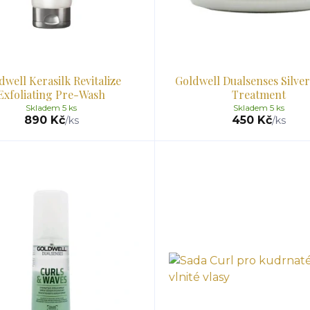
dwell Kerasilk Revitalize
Goldwell Dualsenses Silve
Exfoliating Pre-Wash
Treatment
Skladem 5 ks
Skladem 5 ks
890 Kč
450 Kč
/
ks
/
ks