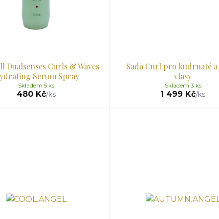
l Dualsenses Curls & Waves
Sada Curl pro kudrnaté a 
ydrating Serum Spray
vlasy
Skladem 5 ks
Skladem 3 ks
480 Kč
1 499 Kč
/
ks
/
ks