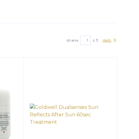
strana
z 3
další