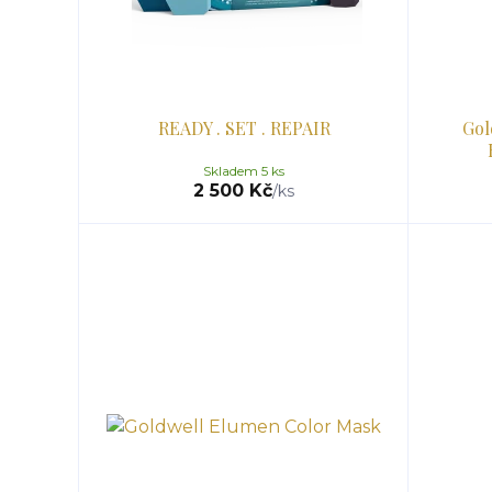
READY . SET . REPAIR
Gol
Skladem 5 ks
2 500 Kč
/
ks