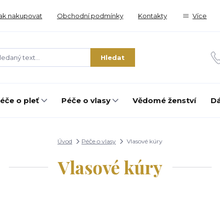
ak nakupovat
Obchodní podmínky
Kontakty
Více
Hledat
éče o pleť
Péče o vlasy
Vědomé ženství
Dá
Úvod
Péče o vlasy
Vlasové kúry
Vlasové kúry