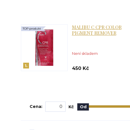
MALIBU C CPR COLOR
TOP produkt
PIGMENT REMOVER
Není skladem
1.
450 Kč
Cena:
Kč
Od