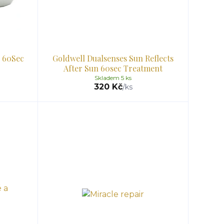
r 60Sec
Goldwell Dualsenses Sun Reflects
After Sun 60sec Treatment
Skladem 5 ks
320 Kč
/
ks