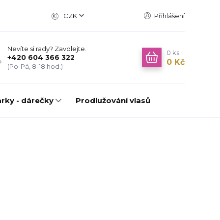
CZK
Přihlášení
Nevíte si rady? Zavolejte.
0
ks
+420 604 366 322
0 Kč
(Po-Pá, 8-18 hod.)
rky - dárečky
Prodlužování vlasů