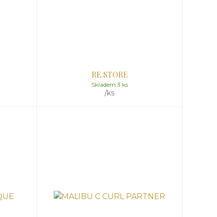
RE.STORE
Skladem 3 ks
/
ks