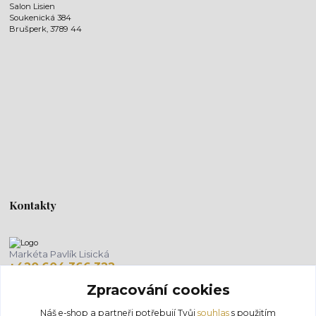
Salon Lisien
Soukenická 384
Brušperk, 3789 44
Kontakty
Markéta Pavlík Lisická
+420 604 366 322
(Po-Pá, 8-18 hod.)
Zpracování cookies
info@salonlisien.com
Náš e-shop a partneři potřebují Tvůj
souhlas
s použitím