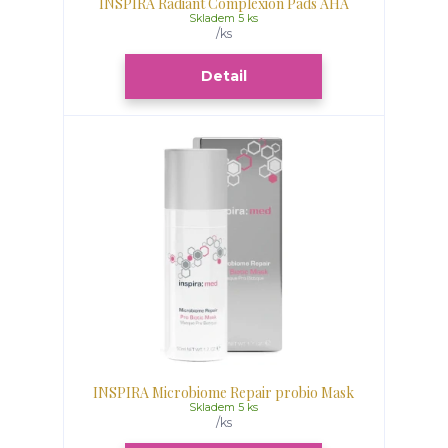
INSPIRA Radiant Complexion Pads AHA
Skladem 5 ks
/
ks
Detail
INSPIRA Microbiome Repair probio Mask
Skladem 5 ks
/
ks