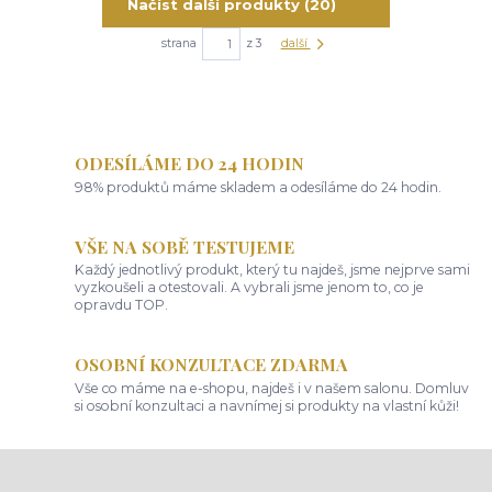
Načíst další produkty (20)
strana
z 3
další
ODESÍLÁME DO 24 HODIN
98% produktů máme skladem a odesíláme do 24 hodin.
VŠE NA SOBĚ TESTUJEME
Každý jednotlivý produkt, který tu najdeš, jsme nejprve sami
vyzkoušeli a otestovali. A vybrali jsme jenom to, co je
opravdu TOP.
OSOBNÍ KONZULTACE ZDARMA
Vše co máme na e-shopu, najdeš i v našem salonu. Domluv
si osobní konzultaci a navnímej si produkty na vlastní kůži!