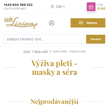
+420 604 366 322
0
ks
CZK
0 Kč
(Po-Pá, 8-18 hod.)
Menu
Hledat
Úvod
Péče o pleť
Výživa pleti - masky a séra
Výživa pleti -
masky a séra
Nejprodávanější