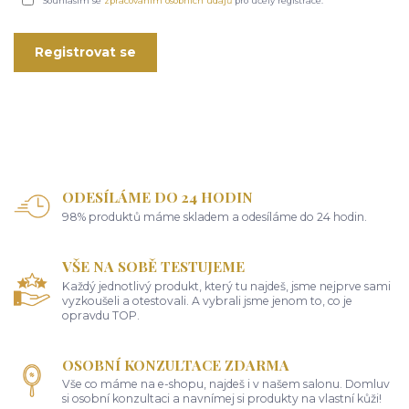
Souhlasím se
zpracováním osobních údajů
pro účely registrace.
Registrovat se
ODESÍLÁME DO 24 HODIN
98% produktů máme skladem a odesíláme do 24 hodin.
VŠE NA SOBĚ TESTUJEME
Každý jednotlivý produkt, který tu najdeš, jsme nejprve sami
vyzkoušeli a otestovali. A vybrali jsme jenom to, co je
opravdu TOP.
OSOBNÍ KONZULTACE ZDARMA
Vše co máme na e-shopu, najdeš i v našem salonu. Domluv
si osobní konzultaci a navnímej si produkty na vlastní kůži!