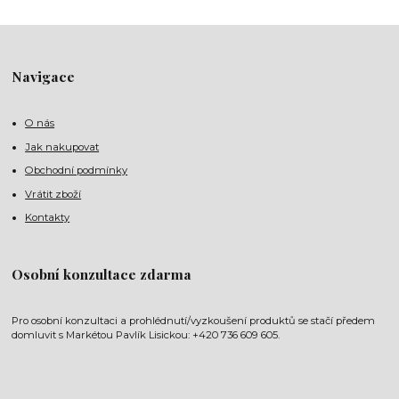
Navigace
O nás
Jak nakupovat
Obchodní podmínky
Vrátit zboží
Kontakty
Osobní konzultace zdarma
Pro osobní konzultaci a prohlédnutí/vyzkoušení produktů se stačí předem
domluvit s Markétou Pavlík Lisickou: +420 736 609 605.