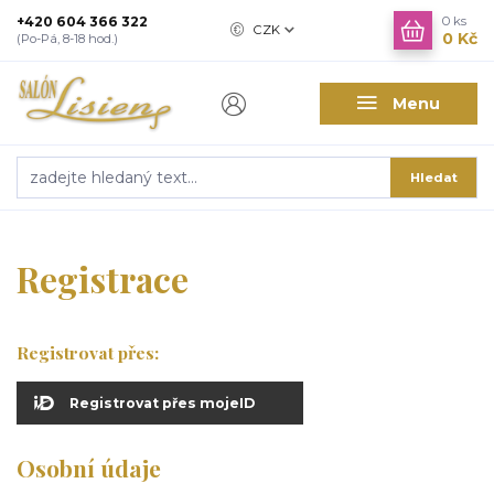
+420 604 366 322
0
ks
CZK
0 Kč
(Po-Pá, 8-18 hod.)
Menu
Hledat
Registrace
Registrovat přes:
Registrovat přes mojeID
Osobní údaje