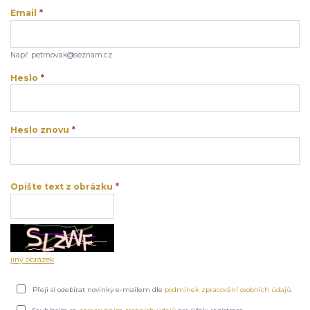
Email
*
Např. petrnovak@seznam.cz
Heslo
*
Heslo znovu
*
Opište text z obrázku
*
jiný obrázek
Přeji si odebírat novinky e-mailem dle
podmínek zpracování osobních údajů
.