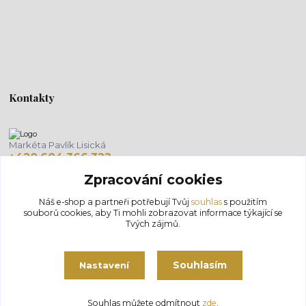
Kontakty
Markéta Pavlík Lisická
+420 604 366 322
(Po-Pá, 8-18 hod.)
Zpracování cookies
info@salonlisien.com
Náš e-shop a partneři potřebují Tvůj
souhlas
s použitím
souborů cookies, aby Ti mohli zobrazovat informace týkající se
Tvých zájmů.
Souhlasím
Nastavení
Souhlas můžete odmítnout
zde
.