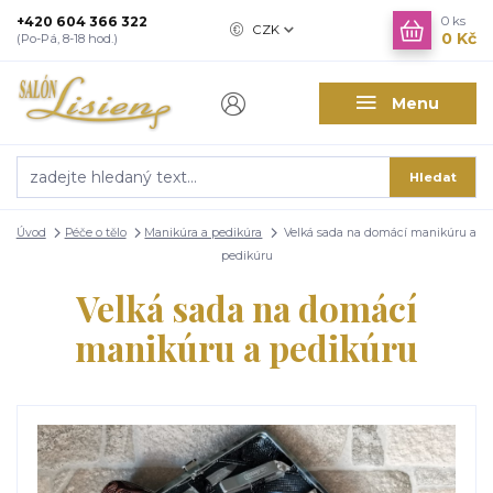
+420 604 366 322
0
ks
CZK
0 Kč
(Po-Pá, 8-18 hod.)
Menu
Hledat
Úvod
Péče o tělo
Manikúra a pedikúra
Velká sada na domácí manikúru a
pedikúru
Velká sada na domácí
manikúru a pedikúru