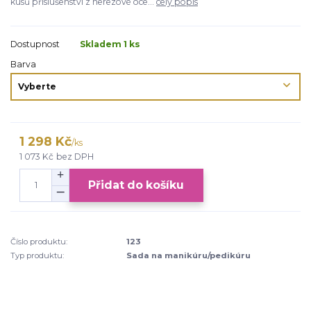
kusů příslušenství z nerezové oce...
celý popis
Dostupnost
Skladem 1 ks
Barva
1 298 Kč
/
ks
1 073 Kč
bez DPH
Přidat do košíku
Číslo produktu:
123
Typ produktu:
Sada na manikúru/pedikúru