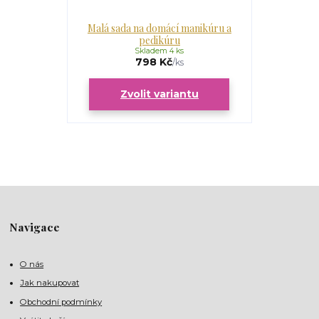
Malá sada na domácí manikúru a
pedikúru
Skladem 4 ks
798 Kč
/
ks
Zvolit variantu
Navigace
O nás
Jak nakupovat
Obchodní podmínky