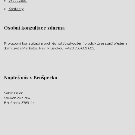
Vrátit zboží
Kontakty
Osobní konzultace zdarma
Pro osobní konzultaci a prohlédnutí/vyzkoušení produktů se stačí předem
domluvit s Markétou Pavlík Lisickou: +420 736 609 605.
Najdeš nás v Brušperku
Salon Lisien
Soukenická 384
Brušperk, 3789 44