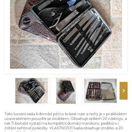
Tato luxusní sada k domácí péči o krásné ruce a nohy je v praktickém
uzavíratelném pouzdře se zrcátkem. Obsahuje celkem 20 nástrojů, a
tak Ti bohatě vystačí na kompletní domácí manikúru, pedikúru i
čištění nehtové pokožky. VLASTNOSTI Sada obsahuje zrcátko a 20