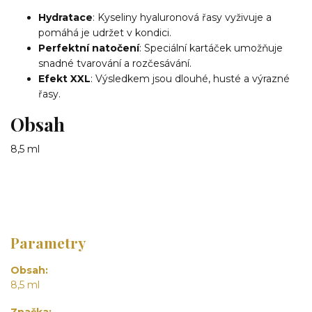
Hydratace
: Kyseliny hyaluronová řasy vyživuje a
pomáhá je udržet v kondici.
Perfektní natočení
: Speciální kartáček umožňuje
snadné tvarování a rozčesávání.
Efekt XXL
: Výsledkem jsou dlouhé, husté a výrazné
řasy.
Obsah
8,5 ml
Parametry
Obsah
8,5 ml
Značka