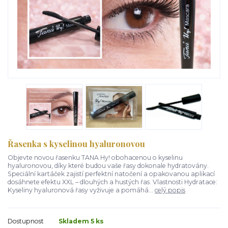
Řasenka s kyselinou hyaluronovou
Objevte novou řasenku TANA Hy! obohacenou o kyselinu
hyaluronovou, díky které budou vaše řasy dokonale hydratovány.
Speciální kartáček zajistí perfektní natočení a opakovanou aplikací
dosáhnete efektu XXL – dlouhých a hustých řas. Vlastnosti Hydratace:
Kyseliny hyaluronová řasy vyživuje a pomáhá...
celý popis
Dostupnost
Skladem 5 ks