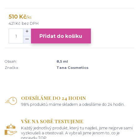
510 Kč
/
ks
421 Kč
bez DPH
Přidat do košíku
Obsah:
8,5 ml
Značka:
Tana Cosmetics
ODESÍLÁME DO 24 HODIN
98% produktů máme skladem a odesíláme do 24 hodin.
VŠE NA SOBĚ TESTUJEME
Každý jednotlivý produkt, který tu najdeš, jsme nejprve sami
vyzkoušeli a otestovali. A vybrali jsme jenom to, co je
opravdu TOP.