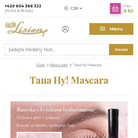
+420 604 366 322
0
ks
CZK
0 Kč
(Po-Pá, 8-18 hod.)
Menu
Hledat
Úvod
Péče o pleť
Tana Hy! Mascara
Tana Hy! Mascara