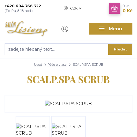
+420 604 366 322
0
ks
CZK
0 Kč
(Po-Pá, 8-18 hod.)
Menu
Hledat
Úvod
Péče o vlasy
SCALP.SPA SCRUB
SCALP.SPA SCRUB