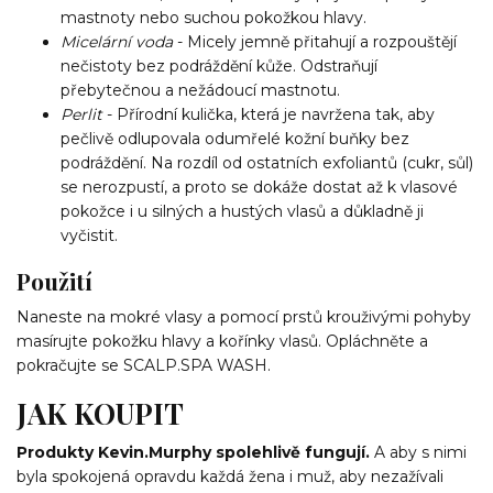
mastnoty nebo suchou pokožkou hlavy.
Micelární voda
- Micely jemně přitahují a rozpouštějí
nečistoty bez podráždění kůže. Odstraňují
přebytečnou a nežádoucí mastnotu.
Perlit
- Přírodní kulička, která je navržena tak, aby
pečlivě odlupovala odumřelé kožní buňky bez
podráždění. Na rozdíl od ostatních exfoliantů (cukr, sůl)
se nerozpustí, a proto se dokáže dostat až k vlasové
pokožce i u silných a hustých vlasů a důkladně ji
vyčistit.
Použití
Naneste na mokré vlasy a pomocí prstů krouživými pohyby
masírujte pokožku hlavy a kořínky vlasů. Opláchněte a
pokračujte se SCALP.SPA WASH.
JAK KOUPIT
Produkty Kevin.Murphy spolehlivě fungují.
A aby s nimi
byla spokojená opravdu každá žena i muž, aby nezažívali