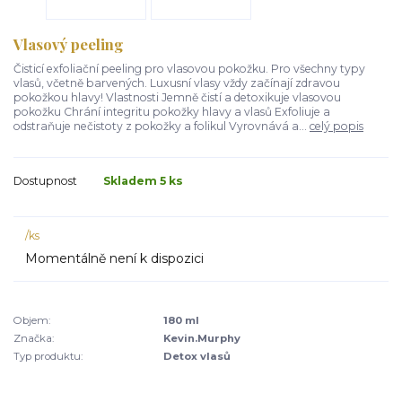
Vlasový peeling
Čisticí exfoliační peeling pro vlasovou pokožku. Pro všechny typy
vlasů, včetně barvených. Luxusní vlasy vždy začínají zdravou
pokožkou hlavy! Vlastnosti Jemně čistí a detoxikuje vlasovou
pokožku Chrání integritu pokožky hlavy a vlasů Exfoliuje a
odstraňuje nečistoty z pokožky a folikul Vyrovnává a...
celý popis
Dostupnost
Skladem 5 ks
/
ks
Momentálně není k dispozici
Objem:
180 ml
Značka:
Kevin.Murphy
Typ produktu:
Detox vlasů