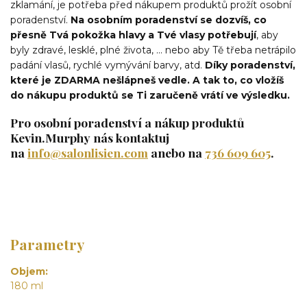
zklamání, je potřeba před nákupem produktů prožít osobní
poradenství.
Na osobním poradenství se dozvíš, co
přesně Tvá pokožka hlavy a Tvé vlasy potřebují
, aby
byly zdravé, lesklé, plné života, ... nebo aby Tě třeba netrápilo
padání vlasů, rychlé vymývání barvy, atd.
Díky poradenství,
které je ZDARMA nešlápneš vedle. A tak to, co vložíš
do nákupu produktů se Ti zaručeně vrátí ve výsledku.
Pro osobní poradenství a nákup produktů
Kevin.Murphy nás kontaktuj
na
info@salonlisien.com
anebo na
736 609 605
.
Parametry
Objem
180 ml