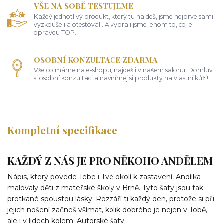
VŠE NA SOBĚ TESTUJEME
Každý jednotlivý produkt, který tu najdeš, jsme nejprve sami
vyzkoušeli a otestovali. A vybrali jsme jenom to, co je
opravdu TOP.
OSOBNÍ KONZULTACE ZDARMA
Vše co máme na e-shopu, najdeš i v našem salonu. Domluv
si osobní konzultaci a navnímej si produkty na vlastní kůži!
Kompletní specifikace
KAŽDÝ Z NÁS JE PRO NĚKOHO ANDĚLEM
Nápis, který povede Tebe i Tvé okolí k zastavení. Andílka
malovaly děti z mateřské školy v Brně. Tyto šaty jsou tak
protkané spoustou lásky. Rozzáří ti každý den, protože si při
jejich nošení začneš všímat, kolik dobrého je nejen v Tobě,
ale i v lidech kolem. Autorské šaty.