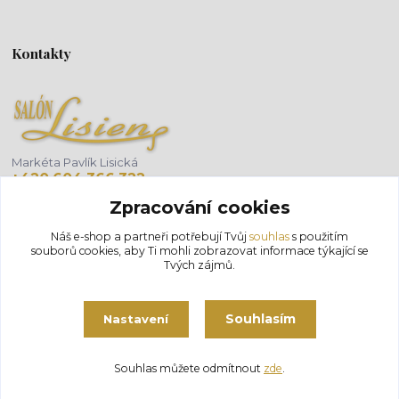
Kontakty
Markéta Pavlík Lisická
+420 604 366 322
(Po-Pá, 8-18 hod.)
Zpracování cookies
info@salonlisien.com
Náš e-shop a partneři potřebují Tvůj
souhlas
s použitím
souborů cookies, aby Ti mohli zobrazovat informace týkající se
Tvých zájmů.
Souhlasím
Nastavení
Souhlas můžete odmítnout
zde
.
Vytvořeno na
Eshop-rychle.cz