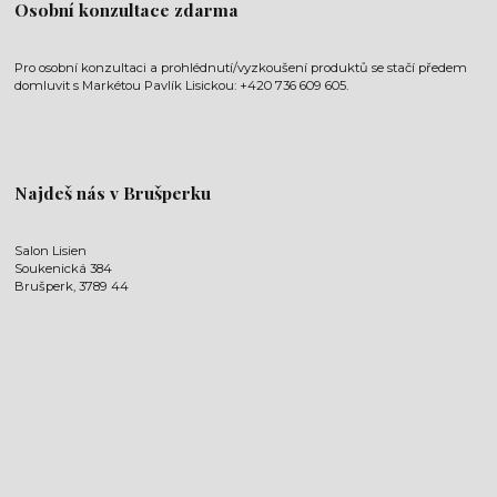
Osobní konzultace zdarma
Pro osobní konzultaci a prohlédnutí/vyzkoušení produktů se stačí předem
domluvit s Markétou Pavlík Lisickou: +420 736 609 605.
Najdeš nás v Brušperku
Salon Lisien
Soukenická 384
Brušperk, 3789 44