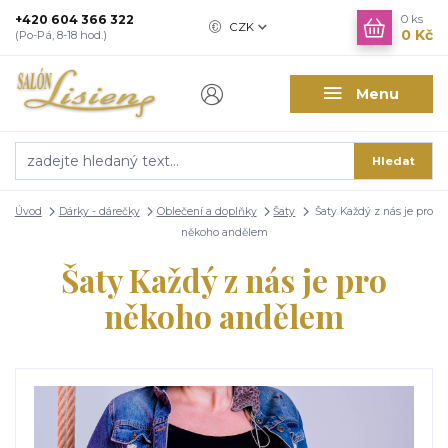
+420 604 366 322
0
ks
CZK
0 Kč
(Po-Pá, 8-18 hod.)
Menu
Hledat
Úvod
Dárky - dárečky
Oblečení a doplňky
Šaty
Šaty Každý z nás je pro
někoho andělem
Šaty Každý z nás je pro
někoho andělem