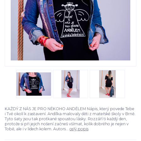
KAŽDÝ Z NÁS JE PRO NĚKOHO ANDĚLEM Nápis, který povede Tebe
i Tvé okolí k zastavení. Andílka malovaly děti z mateřské školy v Brně.
Tyto šaty jsou tak protkané spoustou lásky. Rozzáří ti každý den,
protože si při jejich nošení začneš všímat, kolik dobrého je nejen v
Tobě, ale i v lidech kolem. Autors...
celý popis