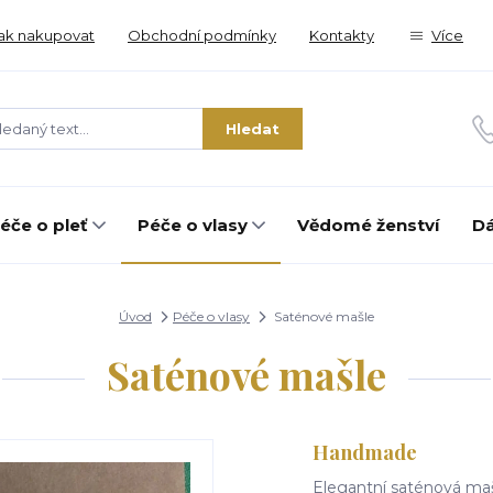
ak nakupovat
Obchodní podmínky
Kontakty
Více
Hledat
éče o pleť
Péče o vlasy
Vědomé ženství
Dá
Úvod
Péče o vlasy
Saténové mašle
Saténové mašle
Handmade
Elegantní saténová maš