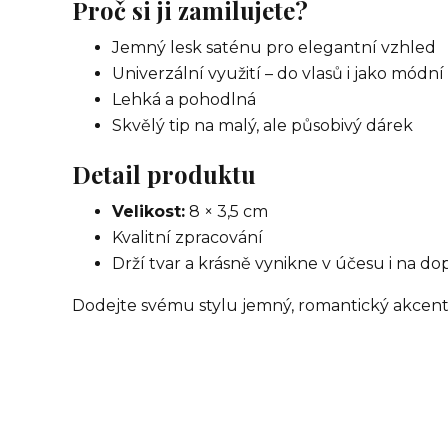
Proč si ji zamilujete?
Jemný lesk saténu pro elegantní vzhled
Univerzální využití – do vlasů i jako módn
Lehká a pohodlná
Skvělý tip na malý, ale působivý dárek
Detail produktu
Velikost:
8 × 3,5 cm
Kvalitní zpracování
Drží tvar a krásně vynikne v účesu i na do
Dodejte svému stylu jemný, romantický akcent