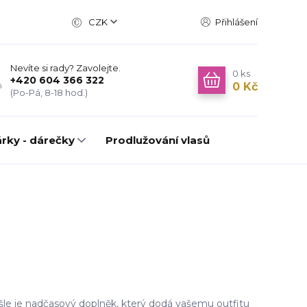
CZK
Přihlášení
Nevíte si rady? Zavolejte.
0
ks
+420 604 366 322
0 Kč
(Po-Pá, 8-18 hod.)
rky - dárečky
Prodlužování vlasů
le je nadčasový doplněk, který dodá vašemu outfitu