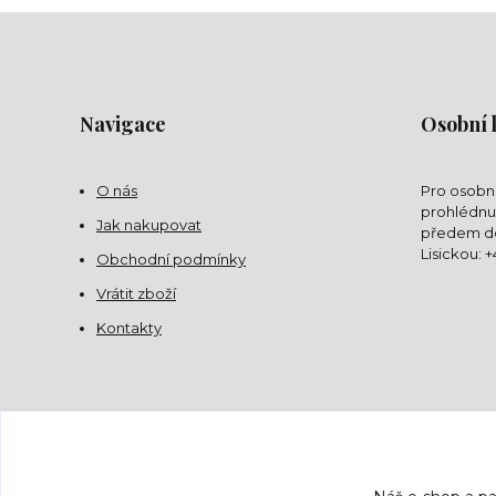
Navigace
Osobní 
O nás
Pro osobní
prohlédnut
Jak nakupovat
předem do
Lisickou: 
Obchodní podmínky
Vrátit zboží
Kontakty