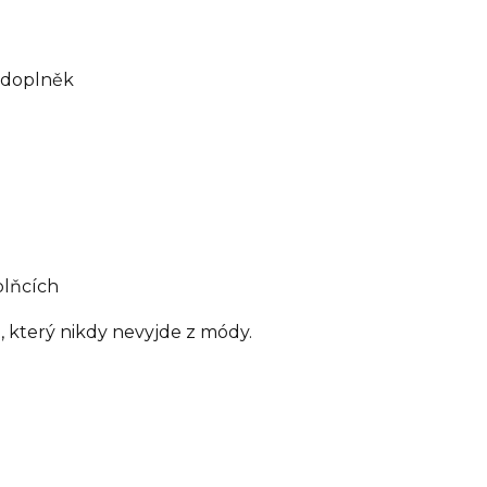
í doplněk
plňcích
, který nikdy nevyjde z módy.