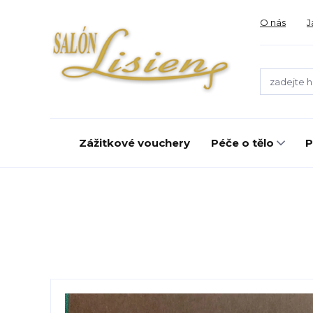
O nás
J
Zážitkové vouchery
Péče o tělo
P