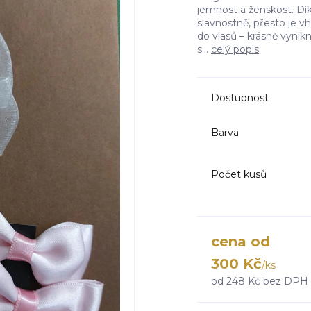
jemnost a ženskost. Dí
slavnostně, přesto je v
do vlasů – krásně vynik
s...
celý popis
Dostupnost
Barva
Počet kusů
cena od
300 Kč
/
ks
od
248 Kč
bez DPH