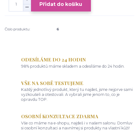
Přidat do košíku
Číslo produktu:
6
ODESÍLÁME DO 24 HODIN
98% produktů máme skladem a odesíláme do 24 hodin.
VŠE NA SOBĚ TESTUJEME
Každý jednotlivý produkt, který tu najdeš, jsme nejprve sami
vyzkoušeli a otestovali. A vybrali jsme jenom to, co je
opravdu TOP.
OSOBNÍ KONZULTACE ZDARMA
Vše co máme na e-shopu, najdeš i v našem salonu. Domluv
si osobní konzultaci a navnímej si produkty na vlastní kůži!