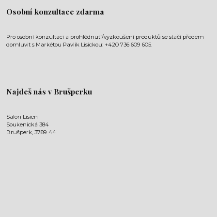
Osobní konzultace zdarma
Pro osobní konzultaci a prohlédnutí/vyzkoušení produktů se stačí předem
domluvit s Markétou Pavlík Lisickou: +420 736 609 605.
Najdeš nás v Brušperku
Salon Lisien
Soukenická 384
Brušperk, 3789 44