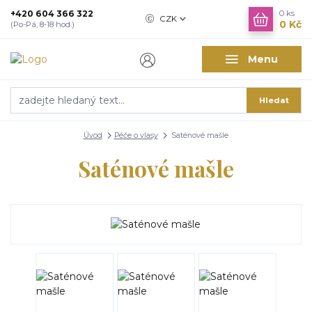
+420 604 366 322
0
ks
CZK
0 Kč
(Po-Pá, 8-18 hod.)
Menu
Hledat
Úvod
Péče o vlasy
Saténové mašle
Saténové mašle