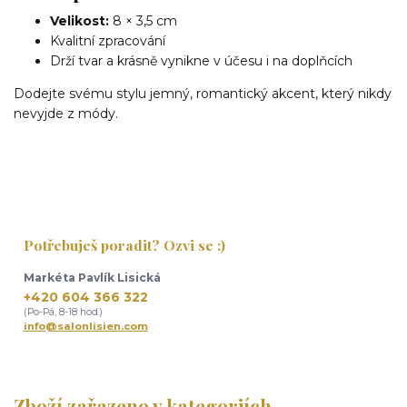
Velikost:
8 × 3,5 cm
Kvalitní zpracování
Drží tvar a krásně vynikne v účesu i na doplňcích
Dodejte svému stylu jemný, romantický akcent, který nikdy
nevyjde z módy.
Potřebuješ poradit? Ozvi se :)
Markéta Pavlík Lisická
+420 604 366 322
(Po-Pá, 8-18 hod.)
info@salonlisien.com
Zboží zařazeno v kategoriích