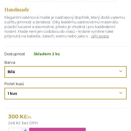
Handmade
Elegantní saténová mašle je nadčasový doplněk, který dodá vašemu
outfitu jemnost a ženskost. Díky lesklému saténovému materiálu
působí luxusně a slavnostně, přesto je vhodná i pro každodenní
nošení. Mašle není jen ozdobou do vlasů – krásně vynikne také
připnutá na kabelce, šatech, svetru nebo jako s...
celý popis
Dostupnost
Skladem 2 ks
Barva
Počet kusů
300 Kč
/
ks
248 Kč
bez DPH