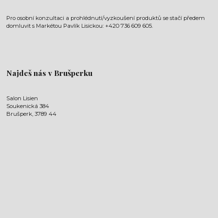
Pro osobní konzultaci a prohlédnutí/vyzkoušení produktů se stačí předem
domluvit s Markétou Pavlík Lisickou: +420 736 609 605.
Najdeš nás v Brušperku
Salon Lisien
Soukenická 384
Brušperk, 3789 44