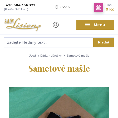
+420 604 366 322
0
ks
CZK
0 Kč
(Po-Pá, 8-18 hod.)
Menu
Hledat
Úvod
Dárky - dárečky
Sametové mašle
Sametové mašle