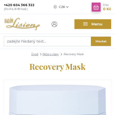
+420 604 366 322
0
ks
CZK
0 Kč
(Po-Pá, 8-18 hod.)
Menu
Hledat
Úvod
Péče o vlasy
Recovery Mask
Recovery Mask