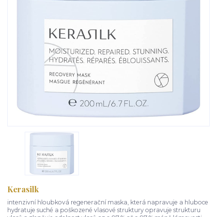
Kerasilk
intenzivní hloubková regenerační maska, která napravuje a hluboce
hydratuje suché a poškozené vlasové struktury opravuje strukturu