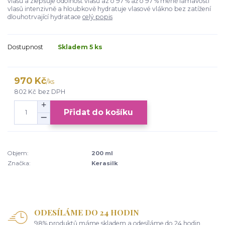
vlasů a zlepšuje odolnost vlasů az o 97 % až o 97 % méně lámavosti
vlasů intenzivně a hloubkově hydratuje vlasové vlákno bez zatížení
dlouhotrvající hydratace
celý popis
Dostupnost
Skladem 5 ks
970 Kč
/
ks
802 Kč
bez DPH
Přidat do košíku
Objem:
200 ml
Značka:
Kerasilk
ODESÍLÁME DO 24 HODIN
98% produktů máme skladem a odesíláme do 24 hodin.