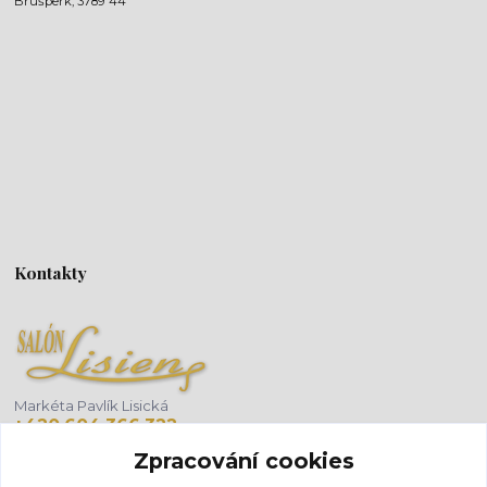
Brušperk, 3789 44
Kontakty
Markéta Pavlík Lisická
+420 604 366 322
(Po-Pá, 8-18 hod.)
Zpracování cookies