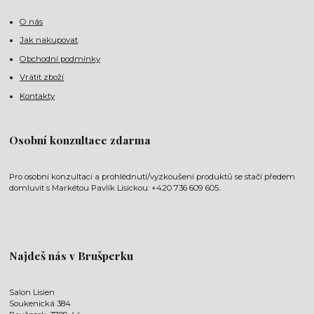
O nás
Jak nakupovat
Obchodní podmínky
Vrátit zboží
Kontakty
Osobní konzultace zdarma
Pro osobní konzultaci a prohlédnutí/vyzkoušení produktů se stačí předem
domluvit s Markétou Pavlík Lisickou: +420 736 609 605.
Najdeš nás v Brušperku
Salon Lisien
Soukenická 384