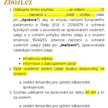
Zboží.cz
Udělujete tímto souhlas ……………..., se sídlem ………………, IČ
………………., zapsaná u ………………… , oddíl …, vložka …..
(dále
jen
„Správce“
), aby ve smyslu nařízení Evropského
parlamentu a Rady (EU) č. 2016/679 o ochraně
fyzických osob v souvislosti se zpracováním osobních
údajů a o volném pohybu těchto údajů a o zrušení
směrnice 95/46/ES (obecné nařízení o ochraně
osobních údajů) (dále jen
„Nařízení“
), zpracovával/a
následující osobní údaje:
emailovou adresu
informace o zakoupeném zboží
Výše uvedené osobní údaje budou zpracovány za
účelem:
zaslání dotazníků pro zjištění zákaznické
spokojenosti
Souhlas udělujete na zpracování po dobu
60 dní
a to
za účelem:
zaslání dotazníků pro zjištění zákaznické