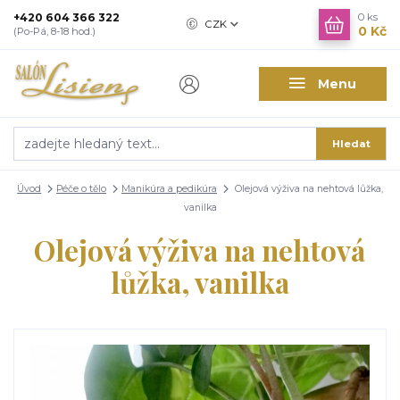
+420 604 366 322
0
ks
CZK
0 Kč
(Po-Pá, 8-18 hod.)
Menu
Hledat
Úvod
Péče o tělo
Manikúra a pedikúra
Olejová výživa na nehtová lůžka,
vanilka
Olejová výživa na nehtová
lůžka, vanilka