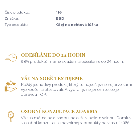
Číslo produktu:
116
Značka:
EBD
Typ produktu:
Olej na nehtová lůžka
ODESÍLÁME DO 24 HODIN
98% produktů máme skladem a odesíláme do 24 hodin.
VŠE NA SOBĚ TESTUJEME
Každý jednotlivý produkt, který tu najdeš, jsme nejprve sami
vyzkoušeli a otestovali. A vybrali jsme jenom to, co je
opravdu TOP.
OSOBNÍ KONZULTACE ZDARMA
Vše co máme na e-shopu, najdeš i v našem salonu. Domluv
si osobní konzultaci a navnímej si produkty na vlastní kůži!