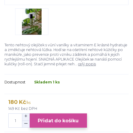
Tento nehtový olejíček s vůní vanilky a vitaminem E krásně hydratuje
a změkčuje nehtová lůžka. Hodí se na ošetření nehtové kůžičky po
manikúře, jako prevence proti vzniku záděrek a pomáhá k jejich
rychlejšímu hojení. SNADNÁ APLIKACE Olejíček se nanáší pomocí
kuličky (roll-on). Stačí jemně přejet neh...
celý popis
Dostupnost
Skladem 1 ks
180 Kč
/
ks
149 Kč
bez DPH
Přidat do košíku