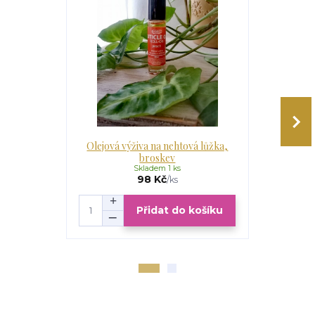
Olejová výživa na nehtová lůžka,
Olejová vý
broskev
Skladem 1 ks
98 Kč
/
ks
Přidat do košíku