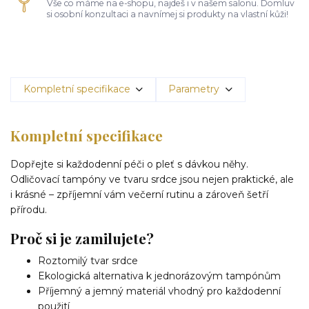
Vše co máme na e-shopu, najdeš i v našem salonu. Domluv
si osobní konzultaci a navnímej si produkty na vlastní kůži!
Kompletní specifikace
Parametry
Kompletní specifikace
Dopřejte si každodenní péči o pleť s dávkou něhy.
Odličovací tampóny ve tvaru srdce jsou nejen praktické, ale
i krásné – zpříjemní vám večerní rutinu a zároveň šetří
přírodu.
Proč si je zamilujete?
Roztomilý tvar srdce
Ekologická alternativa k jednorázovým tampónům
Příjemný a jemný materiál vhodný pro každodenní
použití