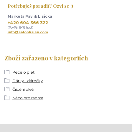
Potřebuješ poradit? Ozvi se :)
Markéta Pavlík Lisická
+420 604 366 322
(Po-Pá, 8-18 hod.)
info@salonlisien.com
Zboží zařazeno v kategoriích
Péče o pleť
Dárky - dárečky
Čištění pleti
Něco pro radost