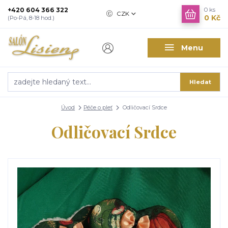
+420 604 366 322
0
ks
CZK
0 Kč
(Po-Pá, 8-18 hod.)
Menu
Hledat
Úvod
Péče o pleť
Odličovací Srdce
Odličovací Srdce