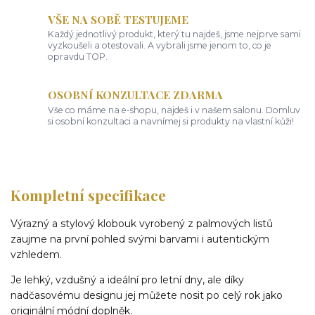
VŠE NA SOBĚ TESTUJEME
Každý jednotlivý produkt, který tu najdeš, jsme nejprve sami
vyzkoušeli a otestovali. A vybrali jsme jenom to, co je
opravdu TOP.
OSOBNÍ KONZULTACE ZDARMA
Vše co máme na e-shopu, najdeš i v našem salonu. Domluv
si osobní konzultaci a navnímej si produkty na vlastní kůži!
Kompletní specifikace
Výrazný a stylový klobouk vyrobený z palmových listů
zaujme na první pohled svými barvami i autentickým
vzhledem.
Je lehký, vzdušný a ideální pro letní dny, ale díky
nadčasovému designu jej můžete nosit po celý rok jako
originální módní doplněk.