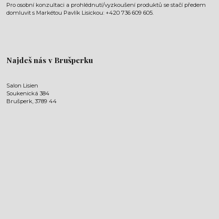
Pro osobní konzultaci a prohlédnutí/vyzkoušení produktů se stačí předem
domluvit s Markétou Pavlík Lisickou: +420 736 609 605.
Najdeš nás v Brušperku
Salon Lisien
Soukenická 384
Brušperk, 3789 44