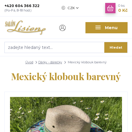
+420 604 366 322
0
ks
CZK
0 Kč
(Po-Pá, 8-18 hod.)
Menu
Hledat
Úvod
Dárky - dárečky
Mexický klobouk barevný
Mexický klobouk barevný