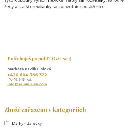
Tyto klobouky vyrábí mexické matky samoživitelky, těhotné
ženy a starší mexičanky se zdravotním postižením.
Potřebuješ poradit? Ozvi se :)
Markéta Pavlík Lisická
+420 604 366 322
(Po-Pá, 8-18 hod.)
info@salonlisien.com
Zboží zařazeno v kategoriích
Dárky - dárečky