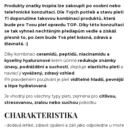
Produkty značky Inspira lze zakoupit po osobní nebo
telefonické konzultaci. Dle Tvých potřeb a stavu pleti
Ti doporučíme takovou kombinaci produktů, která
bude pro Tvou pleť opravdu TOP. Díky této konzultaci
se tak vyhneš nechtěným přešlapům vedle a získáš
přesně to, po čem bude Tvá pleť krásná, zdravá a
šťavnatá. :)
Díky kombinaci
ceramidů, peptidů, niacinamidu a
kyseliny hyaluronové
krém účinně
redukuje známky
únavy, podráždění a suchosti
, zlepšuje
elasticitu pleti
a
navrací jí
vyvážený, zdravý vzhled
.
Při pravidelném používání je pleť
viditelně hladší, pevnější
a lépe hydratovaná
.
Je vhodný pro všechny typy pleti, zejména pro
citlivou,
stresovanou, zralou nebo suchou
pokožku.
CHARAKTERISTIKA
• dodává lehké, zdravé opálení a záři jako odpoledne u moře