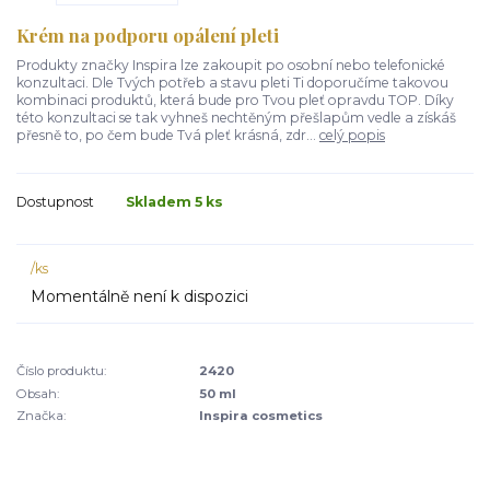
Krém na podporu opálení pleti
Produkty značky Inspira lze zakoupit po osobní nebo telefonické
konzultaci. Dle Tvých potřeb a stavu pleti Ti doporučíme takovou
kombinaci produktů, která bude pro Tvou pleť opravdu TOP. Díky
této konzultaci se tak vyhneš nechtěným přešlapům vedle a získáš
přesně to, po čem bude Tvá pleť krásná, zdr...
celý popis
Dostupnost
Skladem 5 ks
/
ks
Momentálně není k dispozici
Číslo produktu:
2420
Obsah:
50 ml
Značka:
Inspira cosmetics