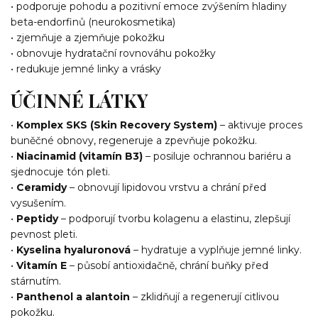
• podporuje pohodu a pozitivní emoce zvýšením hladiny
beta-endorfinů (neurokosmetika)
• zjemňuje a zjemňuje pokožku
• obnovuje hydratační rovnováhu pokožky
• redukuje jemné linky a vrásky
ÚČINNÉ LÁTKY
•
Komplex SKS (Skin Recovery System)
– aktivuje proces
buněčné obnovy, regeneruje a zpevňuje pokožku.
•
Niacinamid (vitamín B3)
– posiluje ochrannou bariéru a
sjednocuje tón pleti.
•
Ceramidy
– obnovují lipidovou vrstvu a chrání před
vysušením.
•
Peptidy
– podporují tvorbu kolagenu a elastinu, zlepšují
pevnost pleti.
•
Kyselina hyaluronová
– hydratuje a vyplňuje jemné linky.
•
Vitamín E
– působí antioxidačně, chrání buňky před
stárnutím.
•
Panthenol a alantoin
– zklidňují a regenerují citlivou
pokožku.