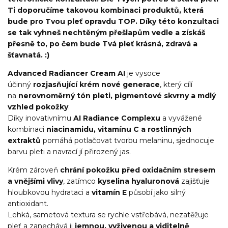
Ti doporučíme takovou kombinaci produktů, která
bude pro Tvou pleť opravdu TOP. Díky této konzultaci
se tak vyhneš nechtěným přešlapům vedle a získáš
přesně to, po čem bude Tvá pleť krásná, zdravá a
šťavnatá. :)
Advanced Radiancer Cream AI
je vysoce
účinný
rozjasňující krém nové generace
, který cílí
na
nerovnoměrný tón pleti, pigmentové skvrny a mdlý
vzhled pokožky
.
Díky inovativnímu
AI Radiance Complexu
a vyvážené
kombinaci
niacinamidu, vitamínu C a rostlinných
extraktů
pomáhá potlačovat tvorbu melaninu, sjednocuje
barvu pleti a navrací jí přirozený jas.
Krém zároveň
chrání pokožku před oxidačním stresem
a vnějšími vlivy
, zatímco
kyselina hyaluronová
zajišťuje
hloubkovou hydrataci a
vitamín E
působí jako silný
antioxidant.
Lehká, sametová textura se rychle vstřebává, nezatěžuje
pleť a zanechává ji
jemnou, vyživenou a viditelně