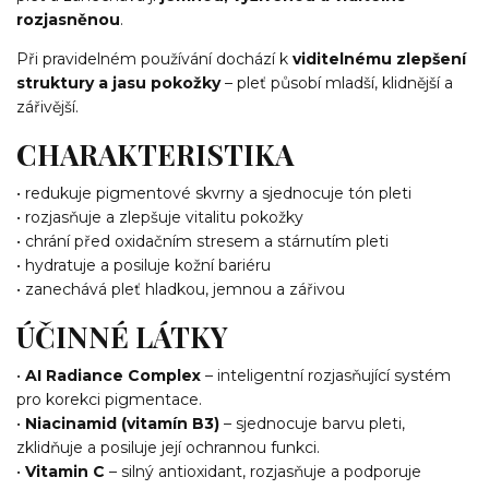
rozjasněnou
.
Při pravidelném používání dochází k
viditelnému zlepšení
struktury a jasu pokožky
– pleť působí mladší, klidnější a
zářivější.
CHARAKTERISTIKA
• redukuje pigmentové skvrny a sjednocuje tón pleti
• rozjasňuje a zlepšuje vitalitu pokožky
• chrání před oxidačním stresem a stárnutím pleti
• hydratuje a posiluje kožní bariéru
• zanechává pleť hladkou, jemnou a zářivou
ÚČINNÉ LÁTKY
•
AI Radiance Complex
– inteligentní rozjasňující systém
pro korekci pigmentace.
•
Niacinamid (vitamín B3)
– sjednocuje barvu pleti,
zklidňuje a posiluje její ochrannou funkci.
•
Vitamin C
– silný antioxidant, rozjasňuje a podporuje