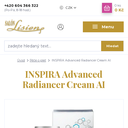
+420 604 366 322
0
ks
CZK
0 Kč
(Po-Pá, 8-18 hod.)
Menu
Hledat
Úvod
Péče o pleť
INSPIRA Advanced Radiancer Cream AI
INSPIRA Advanced
Radiancer Cream AI