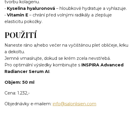
tvorbu kolagenu.
•
Kyselina hyaluronová
– hloubkově hydratuje a vyhlazuje.
•
Vitamin E
– chrání před volnými radikály a zlepšuje
elasticitu pokožky.
POUŽITÍ
Naneste ráno a/nebo večer na vyčištěnou pleť obličeje, krku
a dekoltu.
Jemně vmasírujte, dokud se krém zcela nevstřebá.
Pro optimální výsledky kombinujte s
INSPIRA Advanced
Radiancer Serum AI
.
Objem: 50 ml
Cena: 1.232,-
Objednávky e-mailem:
info@salonlisien.com