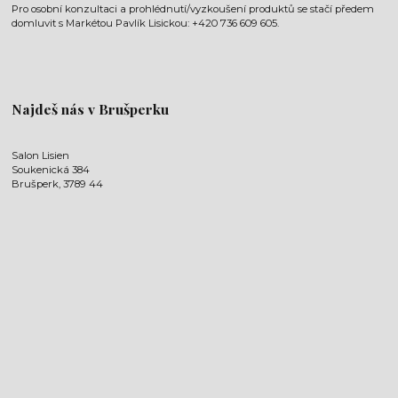
Pro osobní konzultaci a prohlédnutí/vyzkoušení produktů se stačí předem
domluvit s Markétou Pavlík Lisickou: +420 736 609 605.
Najdeš nás v Brušperku
Salon Lisien
Soukenická 384
Brušperk, 3789 44