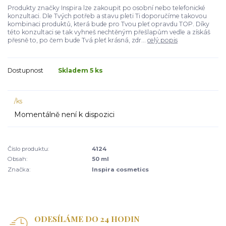
Produkty značky Inspira lze zakoupit po osobní nebo telefonické
konzultaci. Dle Tvých potřeb a stavu pleti Ti doporučíme takovou
kombinaci produktů, která bude pro Tvou pleť opravdu TOP. Díky
této konzultaci se tak vyhneš nechtěným přešlapům vedle a získáš
přesně to, po čem bude Tvá pleť krásná, zdr...
celý popis
Dostupnost
Skladem 5 ks
/
ks
Momentálně není k dispozici
Číslo produktu:
4124
Obsah:
50 ml
Značka:
Inspira cosmetics
ODESÍLÁME DO 24 HODIN