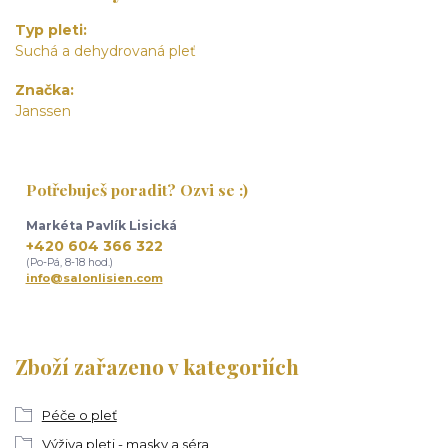
Typ pleti
Suchá a dehydrovaná pleť
Značka
Janssen
Potřebuješ poradit? Ozvi se :)
Markéta Pavlík Lisická
+420 604 366 322
(Po-Pá, 8-18 hod.)
info@salonlisien.com
Zboží zařazeno v kategoriích
Péče o pleť
Výživa pleti - masky a séra