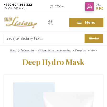
+420 604 366 322
0
ks
CZK
0 Kč
(Po-Pá, 8-18 hod.)
Menu
Hledat
Úvod
Péče o pleť
Výživa pleti - masky a séra
Deep Hydro Mask
Deep Hydro Mask