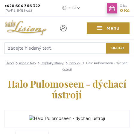
+420 604 366 322
0
ks
CZK
0 Kč
(Po-Pá, 8-18 hod.)
Menu
Hledat
Úvod
Péče o tělo
Doplňky stravy
Tobolky
Halo Pulomoseen - dýchací
ústrojí
Halo Pulomoseen - dýchací
ústrojí