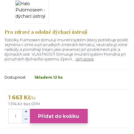
Pro zdravé a odolné dýchací ústrojí
Tobolky Pulmoseen stimulují imunitní systém (který potřebuje posílit
zejména v zimě a při prudkých změnách klimatu), neutralizují volné
radikály a pomáhají (nejen jako prevence) při problémech plic a
dýchacích cest. VLASTNOSTI Stimuluje imunitní systém Pomáhá při
poruchách dýchacího systému Zpevň...
celý popis
Dostupnost
Skladem 12 ks
1 663 Kč
/
ks
1 374 Kč
bez DPH
Přidat do košíku