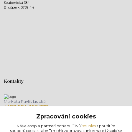
Soukenická 384
Brušperk, 3789 44
Kontakty
Markéta Pavlík Lisická
+420 604 366 322
(Po-Pá, 8-18 hod.)
Zpracování cookies
info@salonlisien.com
Náš e-shop a partneři potřebují Tvůj
souhlas
s použitím
souborů cookies, aby Ti mohli zobrazovat informace týkající se