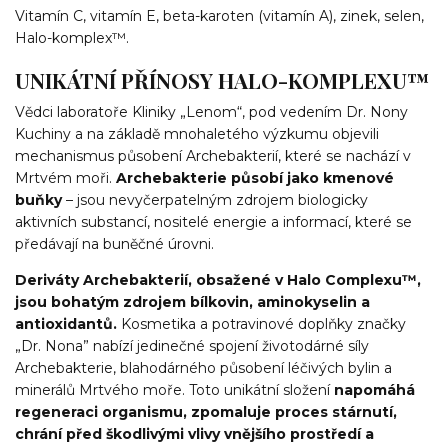
Vitamín C, vitamín E, beta-karoten (vitamín A), zinek, selen,
Halo-komplex™.
UNIKÁTNÍ PŘÍNOSY HALO-KOMPLEXU™
Vědci laboratoře Kliniky „Lenom“, pod vedením Dr. Nony
Kuchiny a na základě mnohaletého výzkumu objevili
mechanismus působení Archebakterií, které se nachází v
Mrtvém moři.
Archebakterie působí jako kmenové
buňky
– jsou nevyčerpatelným zdrojem biologicky
aktivních substancí, nositelé energie a informací, které se
předávají na buněčné úrovni.
Deriváty Archebakterií, obsažené v Halo Complexu™,
jsou bohatým zdrojem bílkovin, aminokyselin a
antioxidantů.
Kosmetika a potravinové doplňky značky
„Dr. Nona” nabízí jedinečné spojení životodárné síly
Archebakterie, blahodárného působení léčivých bylin a
minerálů Mrtvého moře. Toto unikátní složení
napomáhá
regeneraci organismu, zpomaluje proces stárnutí,
chrání před škodlivými vlivy vnějšího prostředí a