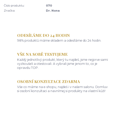
Číslo produktu:
070
Značka:
Dr. Nona
ODESÍLÁME DO 24 HODIN
98% produktů máme skladem a odesíláme do 24 hodin.
VŠE NA SOBĚ TESTUJEME
Každý jednotlivý produkt, který tu najdeš, jsme nejprve sami
vyzkoušeli a otestovali. A vybrali jsme jenom to, co je
opravdu TOP.
OSOBNÍ KONZULTACE ZDARMA
Vše co máme na e-shopu, najdeš i v našem salonu. Domluv
si osobní konzultaci a navnímej si produkty na vlastní kůži!