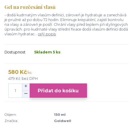
Gel na rozčesání vlasů
- dodá kudrnatým vlasům definici, zároveň je hydratuje a zanechává
je pružné až po dobu 72 hodin. Eliminuje krepatění, zajistí kontrolu
na vlasy a zároveň je posílí. Chrání vlasy před teplem při stylingových
úpravách. pro kudrnaté vlasy střední fixace dodá vlasům definici dodá
vlasům hydratac...
celý popis
Dostupnost
Skladem 5 ks
580 Kč
/
ks
479 Kč
bez DPH
Přidat do košíku
Objem:
150 ml
Značka:
Goldwell