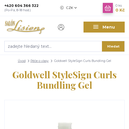
+420 604 366 322
0
ks
CZK
0 Kč
(Po-Pá, 8-18 hod.)
Menu
Hledat
Úvod
Péče o vlasy
Goldwell StyleSign Curls Bundling Gel
Goldwell StyleSign Curls
Bundling Gel