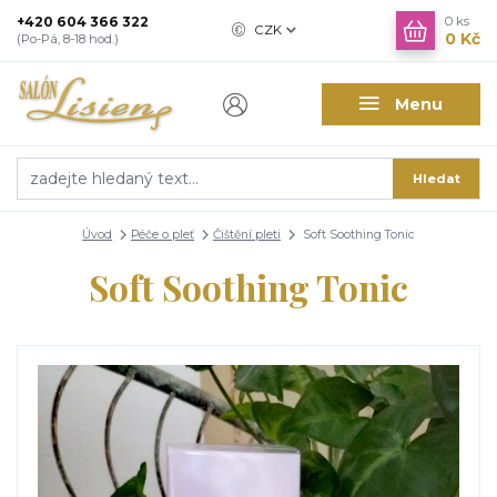
+420 604 366 322
0
ks
CZK
0 Kč
(Po-Pá, 8-18 hod.)
Menu
Hledat
Úvod
Péče o pleť
Čištění pleti
Soft Soothing Tonic
Soft Soothing Tonic