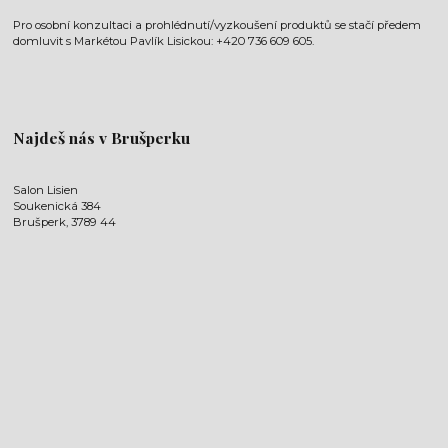
Pro osobní konzultaci a prohlédnutí/vyzkoušení produktů se stačí předem
domluvit s Markétou Pavlík Lisickou: +420 736 609 605.
Najdeš nás v Brušperku
Salon Lisien
Soukenická 384
Brušperk, 3789 44