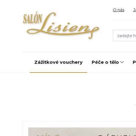
O nás
J
Zážitkové vouchery
Péče o tělo
P