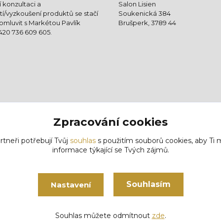
 konzultaci a
Salon Lisien
í/vyzkoušení produktů se stačí
Soukenická 384
mluvit s Markétou Pavlík
Brušperk, 3789 44
+420 736 609 605.
Zpracování cookies
rtneři potřebují Tvůj
souhlas
s použitím souborů cookies, aby Ti 
informace týkající se Tvých zájmů.
Souhlasím
Nastavení
Vytvořeno na
Eshop-rychle.cz
Souhlas můžete odmítnout
zde
.