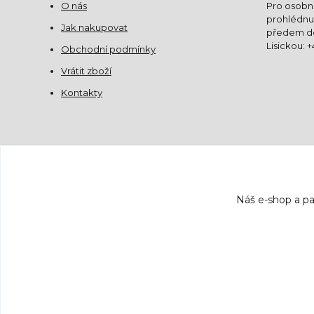
O nás
Pro osobní
prohlédnut
Jak nakupovat
předem do
Lisickou: 
Obchodní podmínky
Vrátit zboží
Kontakty
Náš e-shop a pa