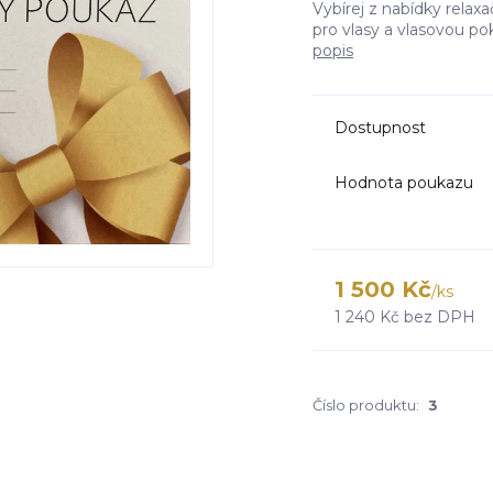
Vybírej z nabídky relaxač
pro vlasy a vlasovou po
popis
Dostupnost
Hodnota poukazu
1 500 Kč
/
ks
1 240 Kč
bez DPH
Číslo produktu:
3