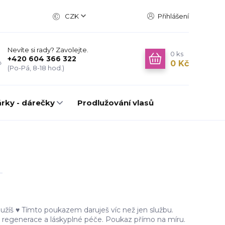
CZK
Přihlášení
Nevíte si rady? Zavolejte.
0
ks
+420 604 366 322
0 Kč
(Po-Pá, 8-18 hod.)
rky - dárečky
Prodlužování vlasů
loužíš ♥ Tímto poukazem daruješ víc než jen službu.
í, regenerace a láskyplné péče. Poukaz přímo na míru.