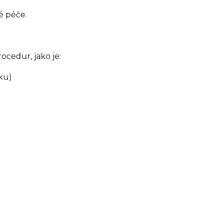
é péče.
ocedur, jako je:
ku)