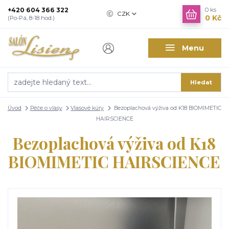
+420 604 366 322
0
ks
CZK
0 Kč
(Po-Pá, 8-18 hod.)
Menu
Hledat
Úvod
Péče o vlasy
Vlasové kúry
Bezoplachová výživa od K18 BIOMIMETIC
HAIRSCIENCE
Bezoplachová výživa od K18
BIOMIMETIC HAIRSCIENCE