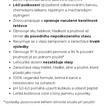
Léčí poškození
způsobené odbarvováním, barvou,
chemickými látkami, tepelným a mechanickým
stylingem
Znovu propojuje a
opravuje narušené keratinové
řetězce
Obnovuje sílu, hebkost, hladkost a pružnost až
téměř
do původního nepoškozeného stavu
Nevymyje se z vlasů šamponem a zanechává
trvalé
výsledky
Obnovuje 91 % původní pevnosti a 94 % původní
pružnosti již po jednom použití*
Lehounké složení
nezatěžuje vlasy
Zanechává vlasy hebké, hladké, silné a pružné, které
působí jako nové
100% veganská formule, šetrná k barvě a
netestováno na zvířatech
pH 5,0-6,0 pomáhá uzavřít kutikulu a utěsnit peptid
Lehká květinová vůně s tóny jasmínu a pivoňky
*
Výsledky pozorované během klinické studie při použití