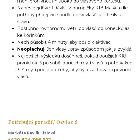
mohl proniknout hluboko do vlasového kortexu.
Nanes nejdříve 1 dávku z pumpičky K18 Mask a dle
potřeby přidej více podle délky vlasů, jejich síly a
stavu.
Postupně rovnoměrně vetři do vlasů od konečků až
ke kořínkům.
Nech působit 4 minuty, aby došlo k aktivaci.
Neoplachuj
. Jen vlasy uprav způsobem jak jsi zvyklá.
Nejlepších výsledků dosáhneš, pokud použiješ K18
prvních 4–6 po sobě jdoucích mytí vlasů a poté každé
3–4 mytí podle potřeby, aby byla zachována pevnost
vlasů.
Potřebuješ poradit? Ozvi se :)
Markéta Pavlík Lisická
+420 604 366 322