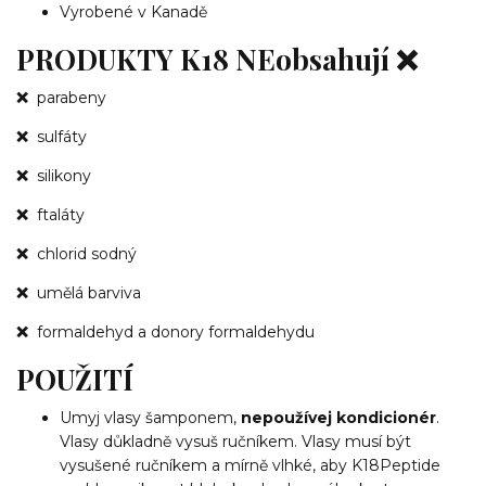
Vyrobené v Kanadě
PRODUKTY K18 NEobsahují ❌
❌
parabeny
❌
sulfáty
❌
silikony
❌
ftaláty
❌
chlorid sodný
❌
umělá barviva
❌
formaldehyd a donory formaldehydu
POUŽITÍ
Umyj vlasy šamponem,
nepoužívej kondicionér
.
Vlasy důkladně vysuš ručníkem. Vlasy musí být
vysušené ručníkem a mírně vlhké, aby K18Peptide