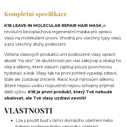
Kompletní specifikace
K18 LEAVE-IN MOLECULAR REPAIR HAIR MASK
je
revoluční bezoplachová regenerační maska pro opravu
vlasů na molekulární úrovni. Vhodná pro všechny typy vlasů
a pro všechny druhy poškození.
Většina vlasových produktů umí poškozené vlasy opravit
akorát "na oko". Ve skutečnosti jen vlas zakrývají a obalují ho
oleji a silikony, které vlasům zajišťují pouze povrchovou
hydrataci a lesk. Vlasy tak na první pohled vypadají zdravé,
stále ale zůstávají zničené. Navíc kvůli nánosům silikonů
(které nejsou vodou rozpustné) nejsou schopny přijímat
další výživu.
K18 je první produkt, který Tvé nebude
obalovat, ale Tvé vlasy uzdraví zevnitř
.
VLASTNOSTI
Lze ji použít buď v rámci domácího ošetření nebo
během profesionálního salonního ošetření