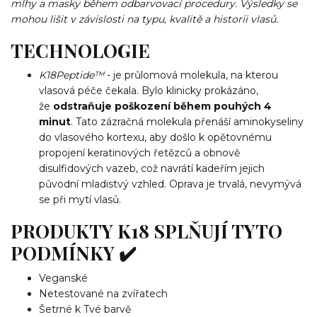
mlhy a masky během odbarvovací procedury. Výsledky se
mohou lišit v závislosti na typu, kvalitě a historii vlasů.
TECHNOLOGIE
K18Peptide™
- je průlomová molekula, na kterou
vlasová péče čekala. Bylo klinicky prokázáno,
že
odstraňuje poškození během pouhých 4
minut
. Tato zázračná molekula přenáší aminokyseliny
do vlasového kortexu, aby došlo k opětovnému
propojení keratinových řetězců a obnově
disulfidových vazeb, což navrátí kadeřím jejich
původní mladistvý vzhled. Oprava je trvalá, nevymývá
se při mytí vlasů.
PRODUKTY K18 SPLŇUJÍ TYTO
PODMÍNKY ✔️
Veganské
Netestované na zvířatech
Šetrné k Tvé barvě