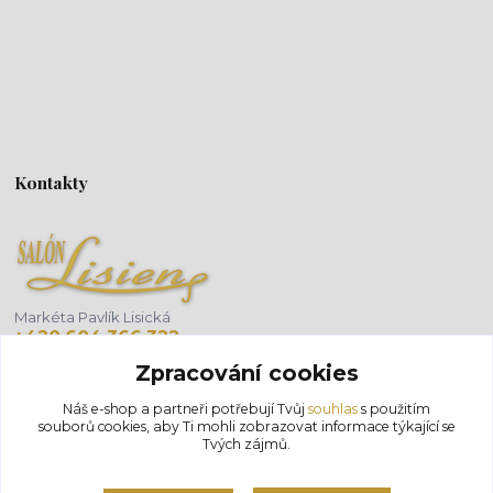
Kontakty
Markéta Pavlík Lisická
+420 604 366 322
(Po-Pá, 8-18 hod.)
Zpracování cookies
info@salonlisien.com
Náš e-shop a partneři potřebují Tvůj
souhlas
s použitím
souborů cookies, aby Ti mohli zobrazovat informace týkající se
Tvých zájmů.